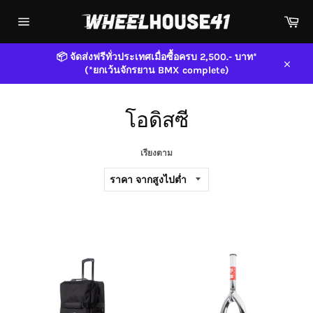
ข้าม
ตะก
ไป
สิน
ที่
การนำ
ทาง
เนื้อหา
เว็บไซต์
📦 จัดส่งฟรีทั่วประเทศเมื่อซื้อครบ 2,500.- บาท*
(*ยกเว้นจักรยาน BMX complete)
ปิด
โอดิสซี
เรียงตาม