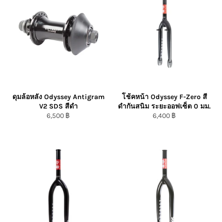
ดุมล้อหลัง Odyssey Antigram
โช้คหน้า Odyssey F-Zero สี
V2 SDS สีดำ
ดำกันสนิม ระยะออฟเซ็ต 0 มม.
ราคา
ราคา
6,500 ฿
6,400 ฿
ปกติ/Regular
ปกติ/Regular
Price
Price